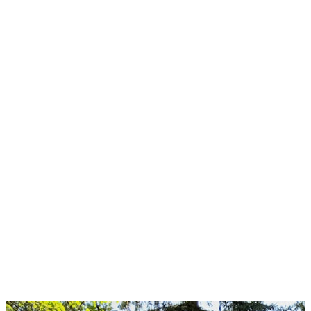
Stralend kunstgras het hele
jaar door: schoonmaken en
onderhoud zonder gedoe