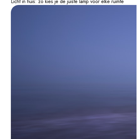
Licht in huis: zo kies je de juiste lamp voor elke ruimte